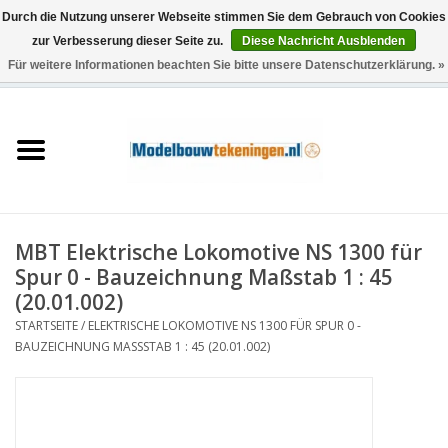
Durch die Nutzung unserer Webseite stimmen Sie dem Gebrauch von Cookies
zur Verbesserung dieser Seite zu.
Diese Nachricht Ausblenden
Für weitere Informationen beachten Sie bitte unsere Datenschutzerklärung. »
0 Artikel - €0,00
Startseite
Schiffe
Züge
MBT Elektrische Lokomotive NS 1300 für
Holzbau
Spur 0 - Bauzeichnung Maßstab 1 : 45
(20.01.002)
Landschaft
STARTSEITE
/
ELEKTRISCHE LOKOMOTIVE NS 1300 FÜR SPUR 0 -
BAUZEICHNUNG MASSSTAB 1 : 45 (20.01.002)
Maschinen
Dokumentation