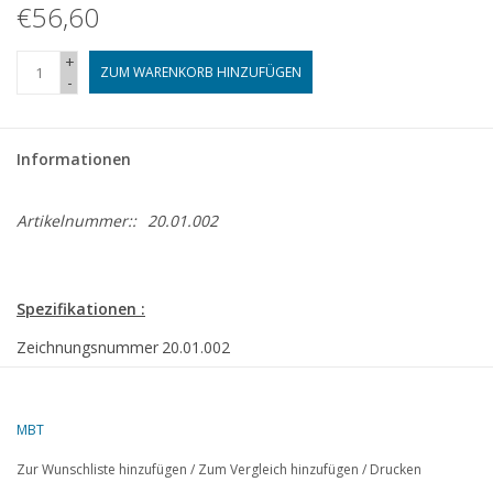
€56,60
+
ZUM WARENKORB HINZUFÜGEN
-
Informationen
Artikelnummer::
20.01.002
Spezifikationen :
Zeichnungsnummer
20.01.002
Autor
A. Donker
MBT
Beschreibung
Elektrische Lokomotive NS 1300 für Spur 0
Zur Wunschliste hinzufügen
/
Zum Vergleich hinzufügen
/
Drucken
Qualität
vollständige Bauzeichnung; alle Teile sind bema