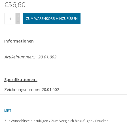
€56,60
+
ZUM WARENKORB HINZUFÜGEN
-
Informationen
Artikelnummer::
20.01.002
Spezifikationen :
Zeichnungsnummer
20.01.002
Autor
A. Donker
MBT
Beschreibung
Elektrische Lokomotive NS 1300 für Spur 0
Zur Wunschliste hinzufügen
/
Zum Vergleich hinzufügen
/
Drucken
Qualität
vollständige Bauzeichnung; alle Teile sind bema