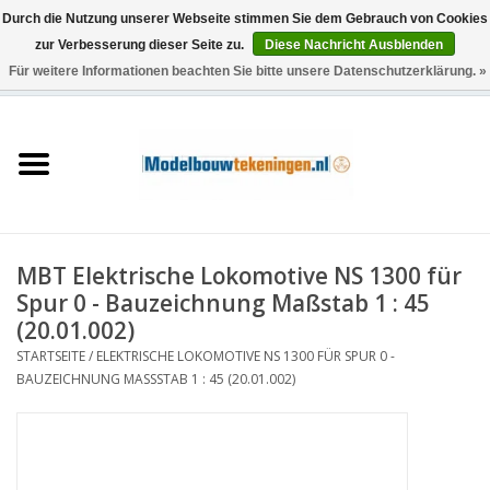
Durch die Nutzung unserer Webseite stimmen Sie dem Gebrauch von Cookies
zur Verbesserung dieser Seite zu.
Diese Nachricht Ausblenden
Für weitere Informationen beachten Sie bitte unsere Datenschutzerklärung. »
0 Artikel - €0,00
Startseite
Schiffe
Züge
MBT Elektrische Lokomotive NS 1300 für
Holzbau
Spur 0 - Bauzeichnung Maßstab 1 : 45
(20.01.002)
Landschaft
STARTSEITE
/
ELEKTRISCHE LOKOMOTIVE NS 1300 FÜR SPUR 0 -
BAUZEICHNUNG MASSSTAB 1 : 45 (20.01.002)
Maschinen
Dokumentation