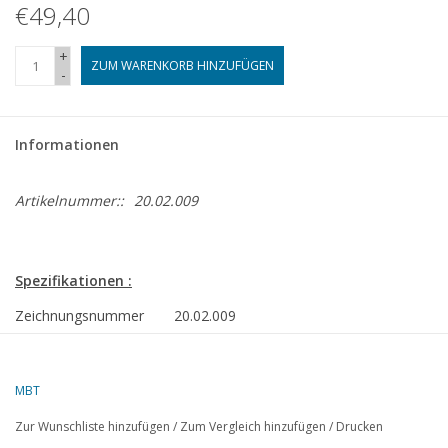
€49,40
+
ZUM WARENKORB HINZUFÜGEN
-
Informationen
Artikelnummer::
20.02.009
Spezifikationen :
Zeichnungsnummer
20.02.009
Autor
W.A. van Schaik
Beschreibung
DE-Rangierlokomotive NS 600 - ("Hippel", 
MBT
Spur I
Zur Wunschliste hinzufügen
/
Zum Vergleich hinzufügen
/
Drucken
Qualität
vollständige Bauzeichnung mit vielen Detail