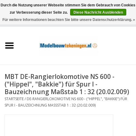
Durch die Nutzung unserer Webseite stimmen Sie dem Gebrauch von Cookies
zur Verbesserung dieser Seite zu.
Diese Nachricht Ausblenden
Für weitere Informationen beachten Sie bitte unsere Datenschutzerklärung. »
0 Artikel - €0,00
Startseite
Schiffe
Züge
MBT DE-Rangierlokomotive NS 600 -
Holzbau
("Hippel", "Bakkie") für Spur I -
Bauzeichnung Maßstab 1 : 32 (20.02.009)
Landschaft
STARTSEITE
/
DE-RANGIERLOKOMOTIVE NS 600 - ("HIPPEL", "BAKKIE") FÜR
SPUR I - BAUZEICHNUNG MASSSTAB 1 : 32 (20.02.009)
Maschinen
Dokumentation