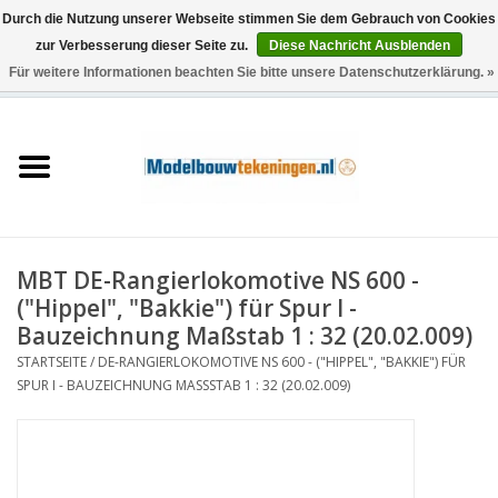
Durch die Nutzung unserer Webseite stimmen Sie dem Gebrauch von Cookies
zur Verbesserung dieser Seite zu.
Diese Nachricht Ausblenden
Für weitere Informationen beachten Sie bitte unsere Datenschutzerklärung. »
0 Artikel - €0,00
Startseite
Schiffe
Züge
MBT DE-Rangierlokomotive NS 600 -
Holzbau
("Hippel", "Bakkie") für Spur I -
Bauzeichnung Maßstab 1 : 32 (20.02.009)
Landschaft
STARTSEITE
/
DE-RANGIERLOKOMOTIVE NS 600 - ("HIPPEL", "BAKKIE") FÜR
SPUR I - BAUZEICHNUNG MASSSTAB 1 : 32 (20.02.009)
Maschinen
Dokumentation