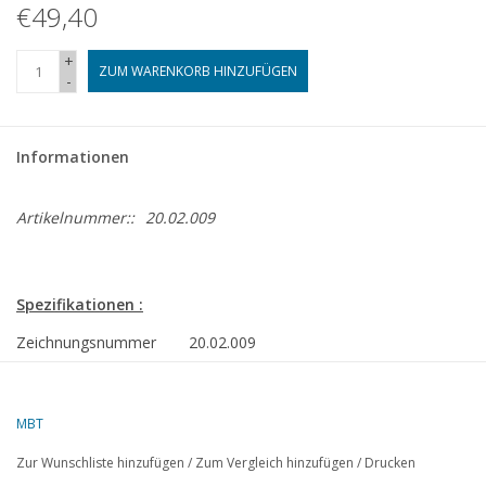
€49,40
+
ZUM WARENKORB HINZUFÜGEN
-
Informationen
Artikelnummer::
20.02.009
Spezifikationen :
Zeichnungsnummer
20.02.009
Autor
W.A. van Schaik
Beschreibung
DE-Rangierlokomotive NS 600 - ("Hippel", 
MBT
Spur I
Zur Wunschliste hinzufügen
/
Zum Vergleich hinzufügen
/
Drucken
Qualität
vollständige Bauzeichnung mit vielen Detail