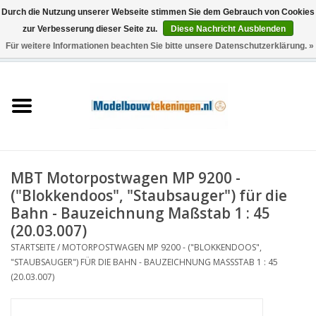
Durch die Nutzung unserer Webseite stimmen Sie dem Gebrauch von Cookies
zur Verbesserung dieser Seite zu.
Diese Nachricht Ausblenden
Für weitere Informationen beachten Sie bitte unsere Datenschutzerklärung. »
0 Artikel - €0,00
Startseite
Schiffe
Züge
MBT Motorpostwagen MP 9200 -
Holzbau
("Blokkendoos", "Staubsauger") für die
Bahn - Bauzeichnung Maßstab 1 : 45
Landschaft
(20.03.007)
STARTSEITE
/
MOTORPOSTWAGEN MP 9200 - ("BLOKKENDOOS",
"STAUBSAUGER") FÜR DIE BAHN - BAUZEICHNUNG MASSSTAB 1 : 45 (
Maschinen
20.03.007)
Dokumentation