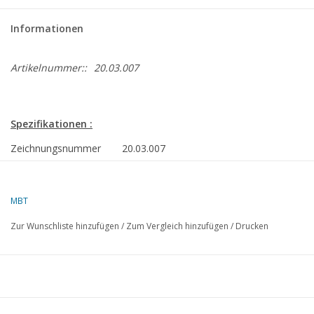
Informationen
Artikelnummer::
20.03.007
Spezifikationen :
Zeichnungsnummer
20.03.007
Autor
J. Ekkelenkamp
MBT
Beschreibung
Motorpostwagen MP 9200 - ("Blockkasten
"Staubsauger") für Spur 0
Zur Wunschliste hinzufügen
/
Zum Vergleich hinzufügen
/
Drucken
Qualität
einfache Maßskizze mit Hauptabmessung
Schwierigkeitsgrad
D
Maßstab
1 : 45