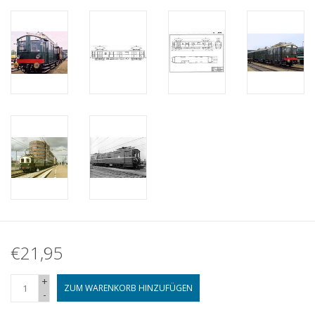
€21,95
+
ZUM WARENKORB HINZUFÜGEN
-