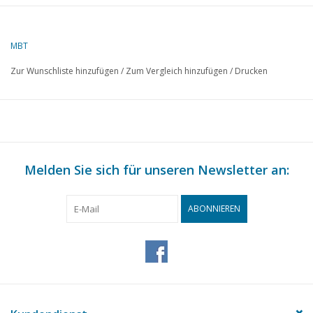
Autor
E.A. Ockhuijsen
MBT
Beschreibung
NS Prellbock für Spur 0
Zur Wunschliste hinzufügen
/
Zum Vergleich hinzufügen
/
Drucken
Qualität
Bauzeichnung; teilweise
bemaßt
Schwierigkeitsgrad
A
Maßstab
1 : 1
Anzahl Blätter A00
0
Melden Sie sich für unseren Newsletter an:
Anzahl Blätter A0
0
ABONNIEREN
Anzahl Blätter A1
0
Anzahl Blätter A2
0
Anzahl Blätter A3
1
Anzahl Blätter A4
0