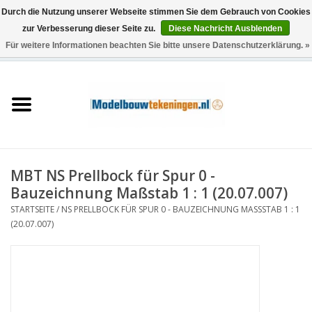
Durch die Nutzung unserer Webseite stimmen Sie dem Gebrauch von Cookies
zur Verbesserung dieser Seite zu.
Diese Nachricht Ausblenden
Für weitere Informationen beachten Sie bitte unsere Datenschutzerklärung. »
0 Artikel - €0,00
Startseite
Schiffe
Züge
MBT NS Prellbock für Spur 0 -
Holzbau
Bauzeichnung Maßstab 1 : 1 (20.07.007)
STARTSEITE
/
NS PRELLBOCK FÜR SPUR 0 - BAUZEICHNUNG MASSSTAB 1 : 1 (
Landschaft
20.07.007)
Maschinen
Dokumentation