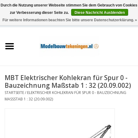
Durch die Nutzung unserer Webseite stimmen Sie dem Gebrauch von Cookies
zur Verbesserung dieser Seite zu.
Diese Nachricht Ausblenden
Für weitere Informationen beachten Sie bitte unsere Datenschutzerklärung. »
0 Artikel - €0,00
Startseite
Schiffe
Züge
MBT Elektrischer Kohlekran für Spur 0 -
Holzbau
Bauzeichnung Maßstab 1 : 32 (20.09.002)
STARTSEITE
/
ELEKTRISCHER KOHLEKRAN FÜR SPUR 0 - BAUZEICHNUNG
Landschaft
MASSSTAB 1 : 32 (20.09.002)
Maschinen
Dokumentation