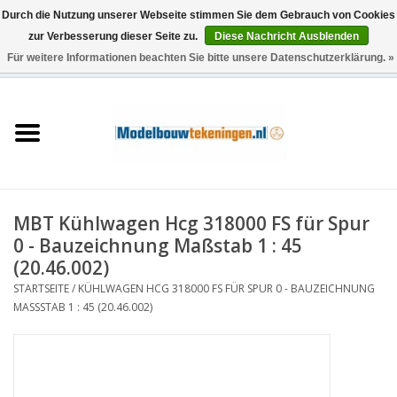
Durch die Nutzung unserer Webseite stimmen Sie dem Gebrauch von Cookies
zur Verbesserung dieser Seite zu.
Diese Nachricht Ausblenden
Für weitere Informationen beachten Sie bitte unsere Datenschutzerklärung. »
0 Artikel - €0,00
Startseite
Schiffe
Züge
MBT Kühlwagen Hcg 318000 FS für Spur
Holzbau
0 - Bauzeichnung Maßstab 1 : 45
(20.46.002)
Landschaft
STARTSEITE
/
KÜHLWAGEN HCG 318000 FS FÜR SPUR 0 - BAUZEICHNUNG
MASSSTAB 1 : 45 (20.46.002)
Maschinen
Dokumentation