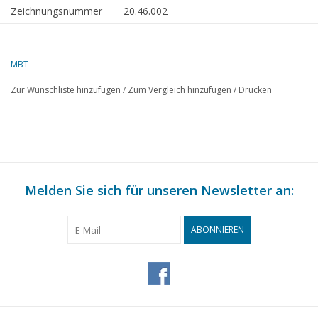
Zeichnungsnummer
20.46.002
Autor
J. Spiering
MBT
Beschreibung
Kühlwagen Hcg 318000 FS für Spur 0
Zur Wunschliste hinzufügen
/
Zum Vergleich hinzufügen
/
Drucken
Qualität
Bauzeichnung begrenzte Details; Maße
für Modell
Schwierigkeitsgrad
B
Maßstab
1 : 45
Anzahl Blätter A00
0
Melden Sie sich für unseren Newsletter an:
Anzahl Blätter A0
0
ABONNIEREN
Anzahl Blätter A1
0
Anzahl Blätter A2
1
Anzahl Blätter A3
0
Anzahl Blätter A4
0