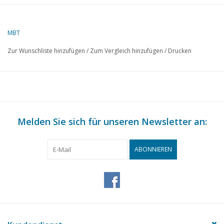
Autor
J.F.Smit
MBT
Beschreibung
Triebwagen OSM/NBM 71-84
Zur Wunschliste hinzufügen
/
Zum Vergleich hinzufügen
/
Drucken
Qualität
detaillierte Maßskizze mit Prototypmaßen
Farbschema
Schwierigkeitsgrad
C
Maßstab
1 : 32
Anzahl Blätter A00
0
Melden Sie sich für unseren Newsletter an:
Anzahl Blätter A0
0
ABONNIEREN
Anzahl Blätter A1
0
Anzahl Blätter A2
1
Anzahl Blätter A3
0
Anzahl Blätter A4
0