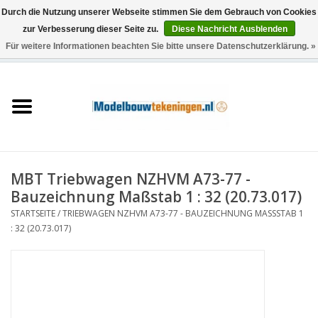
Durch die Nutzung unserer Webseite stimmen Sie dem Gebrauch von Cookies
zur Verbesserung dieser Seite zu.
Diese Nachricht Ausblenden
Für weitere Informationen beachten Sie bitte unsere Datenschutzerklärung. »
0 Artikel - €0,00
Startseite
Schiffe
Züge
MBT Triebwagen NZHVM A73-77 -
Holzbau
Bauzeichnung Maßstab 1 : 32 (20.73.017)
STARTSEITE
/
TRIEBWAGEN NZHVM A73-77 - BAUZEICHNUNG MASSSTAB 1 :
Landschaft
32 (20.73.017)
Maschinen
Dokumentation