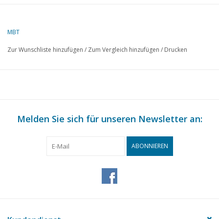
Autor
J.F. Smit
MBT
Beschreibung
Triebwagen NZHVM A73-77
Zur Wunschliste hinzufügen
/
Zum Vergleich hinzufügen
/
Drucken
Qualität
detaillierte Maßskizze mit Prototypenmaß
Farbschema
Schwierigkeitsgrad
C
Maßstab
1 : 32
Anzahl Blätter A00
0
Melden Sie sich für unseren Newsletter an:
Anzahl Blätter A0
0
ABONNIEREN
Anzahl Blätter A1
0
Anzahl Blätter A2
1
Anzahl Blätter A3
0
Anzahl Blätter A4
0