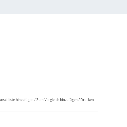
nschliste hinzufügen
/
Zum Vergleich hinzufügen
/
Drucken
 (8 S.)