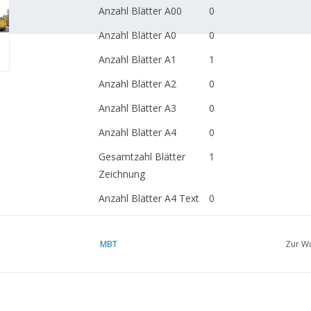
Anzahl Blätter A00
0
Anzahl Blätter A0
0
Anzahl Blätter A1
1
Anzahl Blätter A2
0
Anzahl Blätter A3
0
Anzahl Blätter A4
0
Gesamtzahl Blätter
1
Zeichnung
Anzahl Blätter A4 Text
0
Gewicht in Gramm
65
MBT
Zur Wu
Besonderheiten
dM 1983/10-12
Kopie Artikel: 22.73.032
Ì´Ì_
Anmerkungen