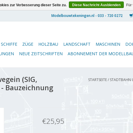
kies zur Verbesserung dieser Seite zu.
Diese Nachricht Ausblenden
Für
SCHIFFE
ZÜGE
HOLZBAU
LANDSCHAFT
MASCHINEN
DO
NUNGEN
NEUE ZEITSCHRIFTEN
ABONNEMENT DER MODELLBA
egein (SIG,
STARTSEITE
/
STADTBAHN UT
I - Bauzeichnung
€25,95