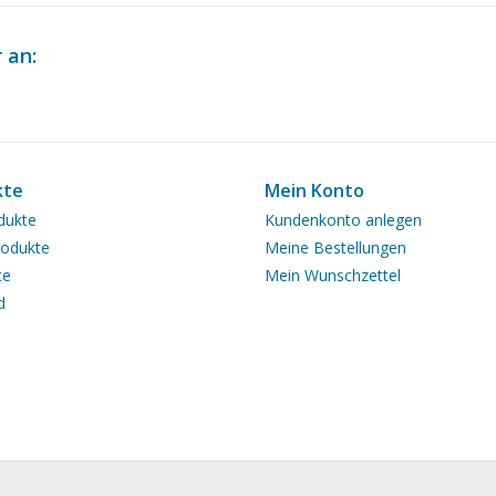
 an:
kte
Mein Konto
dukte
Kundenkonto anlegen
odukte
Meine Bestellungen
te
Mein Wunschzettel
d