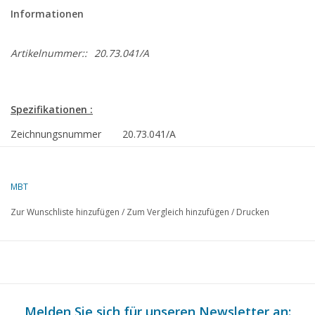
Informationen
Artikelnummer::
20.73.041/A
Spezifikationen :
Zeichnungsnummer
20.73.041/A
Autor
J.A.M. de Waal
Beschreibung
NZH Triebwagen A 502 und Beiwagen B 5
MBT
Straßenbahn) für Spur 1
Zur Wunschliste hinzufügen
/
Zum Vergleich hinzufügen
/
Drucken
Qualität
detaillierte Modellbauzeichnungen in Farb
Schwierigkeitsgrad
C
Maßstab
1 : 32
Anzahl Blätter A00
0
Melden Sie sich für unseren Newsletter an: