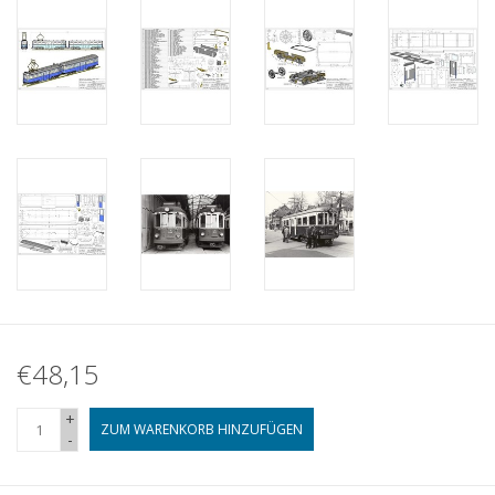
€48,15
+
ZUM WARENKORB HINZUFÜGEN
-