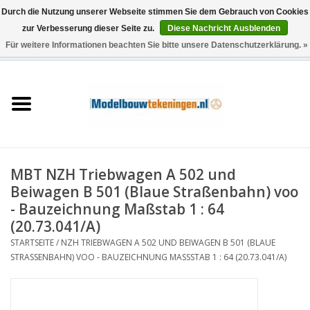
Durch die Nutzung unserer Webseite stimmen Sie dem Gebrauch von Cookies
zur Verbesserung dieser Seite zu.
Diese Nachricht Ausblenden
Für weitere Informationen beachten Sie bitte unsere Datenschutzerklärung. »
0 Artikel - €0,00
Startseite
Schiffe
Züge
MBT NZH Triebwagen A 502 und
Holzbau
Beiwagen B 501 (Blaue Straßenbahn) voo
- Bauzeichnung Maßstab 1 : 64
Landschaft
(20.73.041/A)
STARTSEITE
/
NZH TRIEBWAGEN A 502 UND BEIWAGEN B 501 (BLAUE
STRASSENBAHN) VOO - BAUZEICHNUNG MASSSTAB 1 : 64 (20.73.041/A)
Maschinen
Dokumentation