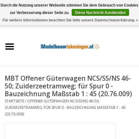
Durch die Nutzung unserer Webseite stimmen Sie dem Gebrauch von Cookies
zur Verbesserung dieser Seite zu.
Diese Nachricht Ausblenden
Für weitere Informationen beachten Sie bitte unsere Datenschutzerklärung. »
0 Artikel - €0,00
Startseite
Schiffe
Züge
MBT Offener Güterwagen NCS/SS/NS 46-
Holzbau
50; Zuiderzeetramweg; für Spur 0 -
Bauzeichnung Maßstab 1 : 45 (20.76.009)
Landschaft
STARTSEITE
/
OFFENER GÜTERWAGEN NCS/SS/NS 46-50;
ZUIDERZEETRAMWEG; FÜR SPUR 0 - BAUZEICHNUNG MASSSTAB 1 : 45 (
20.76.009)
Maschinen
Dokumentation