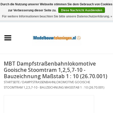
Durch die Nutzung unserer Webseite stimmen Sie dem Gebrauch von Cookies
zur Verbesserung dieser Seite zu.
Diese Nachricht Ausblenden
Für weitere Informationen beachten Sie bitte unsere Datenschutzerklärung. »
0 Artikel - €0,00
Startseite
Schiffe
Züge
MBT Dampfstraßenbahnlokomotive
Holzbau
Gooische Stoomtram 1,2,5,7-10 -
Bauzeichnung Maßstab 1 : 10 (26.70.001)
Landschaft
STARTSEITE
/
DAMPFSTRASSENBAHNLOKOMOTIVE GOOISCHE S
TOOMTRAM 1,2,5,7-10 - BAUZEICHNUNG MASSSTAB 1 : 10 (26.70.001)
Maschinen
Dokumentation