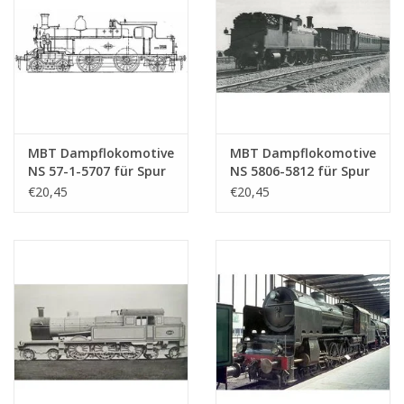
MBT Dampflokomotive
MBT Dampflokomotive
NS 57-1-5707 für Spur
NS 5806-5812 für Spur
0 - Bauzeichnung
0 - Bauzeichnung
€20,45
€20,45
Maßstab 1 : 40
Maßstab 1 : 40
(29.00.102)
(29.00.103)