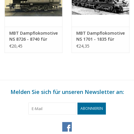
MBT Dampflokomotive
MBT Dampflokomotive
NS 8726 - 8740 für
NS 1701 - 1835 für
Spur 0 - Bauzeichnung
Spur 0 - Bauzeichnung
€20,45
€24,35
Maßstab 1 : 40
Maßstab 1 : 40
(29.00.111)
(29.00.112)
Melden Sie sich für unseren Newsletter an:
ABONNIEREN