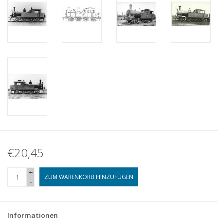
€20,45
+
ZUM WARENKORB HINZUFÜGEN
-
Informationen