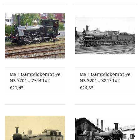
MBT Dampflokomotive
MBT Dampflokomotive
NS 7701 - 7744 für
NS 3201 - 3247 für
Spur 0 - Bauzeichnung
Spur 0 - Bauzeichnung
€20,45
€24,35
Maßstab 1 : 40
Maßstab 1 : 40
(29.00.109)
(29.00.110)