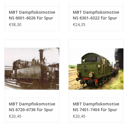
MBT Dampflokomotive
MBT Dampflokomotive
NS 6001-6026 für Spur
NS 6301-6322 für Spur
0 - Bauzeichnung
0 - Bauzeichnung
€38,30
€24,35
Maßstab 1 : 40
Maßstab 1 : 40
(29.00.104)
(29.00.105)
MBT Dampflokomotive
MBT Dampflokomotive
NS 6720-6736 für Spur
NS 7401-7404 für Spur
0 - Bauzeichnung
0 - Bauzeichnung
€20,45
€20,45
Maßstab 1 : 40
Maßstab 1 : 40
(29.00.106)
(29.00.108)