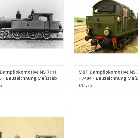
Dampflokomotive NS 7111
MBT Dampflokomotive NS 
25 - Bauzeichnung Maßstab
- 7404 - Bauzeichnung Maß
0 (29.00.607)
1 : 40 (29.00.608)
5
€11,75
ampflokomotive NS 8726 - 8740 -
chnung Maßstab 1 : 40 (29.00.611)
UM WARENKORB HINZUFÜGEN