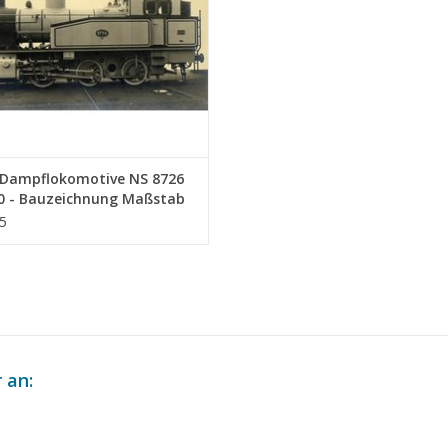
Dampflokomotive NS 8726
40 - Bauzeichnung Maßstab
0 (29.00.611)
5
 an: