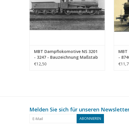
MBT Dampflokomotive NS 3201
MBT 
- 3247 - Bauzeichnung Maßstab
- 87
1 : 40 (29.00.610)
1 : 4
€12,50
€11,7
Melden Sie sich für unseren Newsletter
ABONNIEREN