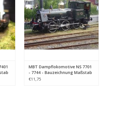
7401
MBT Dampflokomotive NS 7701
stab
- 7744 - Bauzeichnung Maßstab
1 : 40 (29.00.609)
€11,75