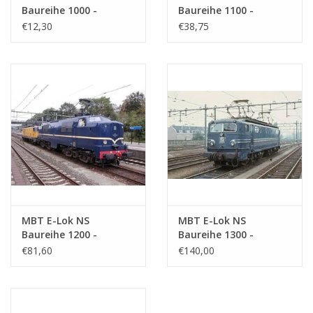
Baureihe 1000 -
Baureihe 1100 -
Bauzeichnung
Bauzeichnung
€12,30
€38,75
Maßstab 1 : 40
Maßstab 1 : 40
(29.01.501)
(29.01.502)
MBT E-Lok NS
MBT E-Lok NS
Baureihe 1200 -
Baureihe 1300 -
Bauzeichnung
Bauzeichnung
€81,60
€140,00
Maßstab 1 : 40
Maßstab 1 : 40
(29.01.503)
(29.01.504)