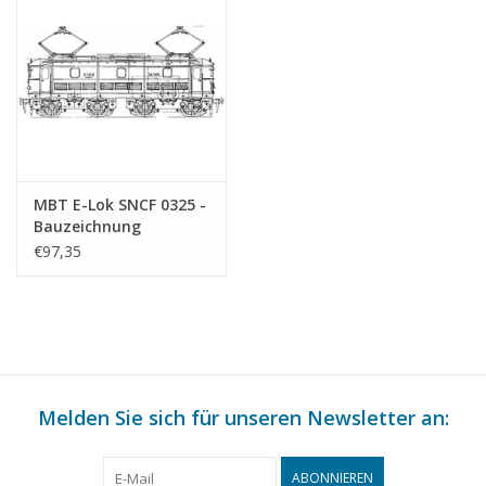
MBT E-Lok SNCF 0325 -
Bauzeichnung
Maßstab 1 : 40
€97,35
(29.01.592)
Melden Sie sich für unseren Newsletter an:
ABONNIEREN