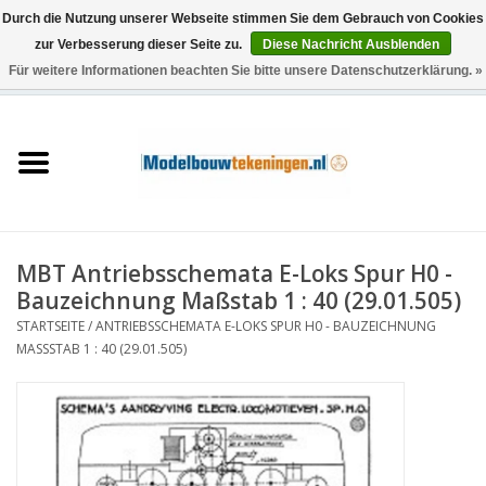
Durch die Nutzung unserer Webseite stimmen Sie dem Gebrauch von Cookies
zur Verbesserung dieser Seite zu.
Diese Nachricht Ausblenden
Für weitere Informationen beachten Sie bitte unsere Datenschutzerklärung. »
0 Artikel - €0,00
Startseite
Schiffe
Züge
MBT Antriebsschemata E-Loks Spur H0 -
Holzbau
Bauzeichnung Maßstab 1 : 40 (29.01.505)
STARTSEITE
/
ANTRIEBSSCHEMATA E-LOKS SPUR H0 - BAUZEICHNUNG
Landschaft
MASSSTAB 1 : 40 (29.01.505)
Maschinen
Dokumentation