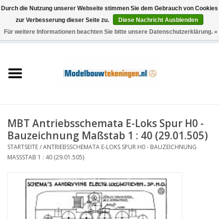
Durch die Nutzung unserer Webseite stimmen Sie dem Gebrauch von Cookies
zur Verbesserung dieser Seite zu.
Diese Nachricht Ausblenden
Für weitere Informationen beachten Sie bitte unsere Datenschutzerklärung. »
0 Artikel - €0,00
Startseite
Schiffe
Züge
MBT Antriebsschemata E-Loks Spur H0 -
Holzbau
Bauzeichnung Maßstab 1 : 40 (29.01.505)
STARTSEITE
/
ANTRIEBSSCHEMATA E-LOKS SPUR H0 - BAUZEICHNUNG
Landschaft
MASSSTAB 1 : 40 (29.01.505)
Maschinen
Dokumentation