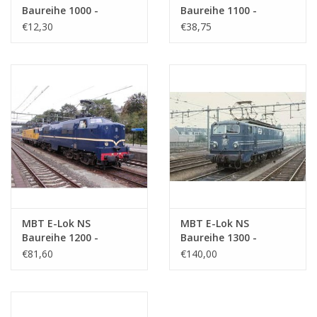
Baureihe 1000 -
Baureihe 1100 -
Bauzeichnung
Bauzeichnung
€12,30
€38,75
Maßstab 1 : 40
Maßstab 1 : 40
(29.01.501)
(29.01.502)
MBT E-Lok NS
MBT E-Lok NS
Baureihe 1200 -
Baureihe 1300 -
Bauzeichnung
Bauzeichnung
€81,60
€140,00
Maßstab 1 : 40
Maßstab 1 : 40
(29.01.503)
(29.01.504)