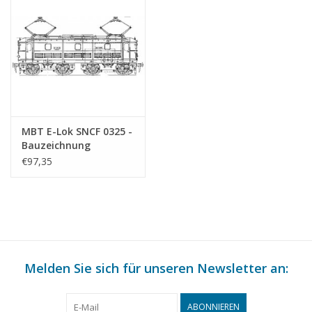
MBT E-Lok SNCF 0325 -
Bauzeichnung
Maßstab 1 : 40
€97,35
(29.01.592)
Melden Sie sich für unseren Newsletter an:
ABONNIEREN