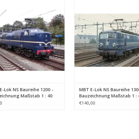
BT E-Lok NS Baureihe 1200 -
MBT E-Lok NS Baureihe 1300
chnung Maßstab 1 : 40 (29.01.503)
Bauzeichnung Maßstab 1 : 40 (29.
UM WARENKORB HINZUFÜGEN
ZUM WARENKORB HINZUFÜG
-Lok NS Baureihe 1200 -
MBT E-Lok NS Baureihe 130
eichnung Maßstab 1 : 40
Bauzeichnung Maßstab 1 : 
1.503)
(29.01.504)
0
€140,00