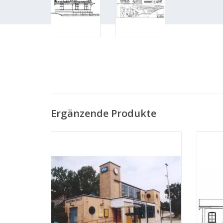
Ergänzende Produkte
MBT Bahnhof Rotterdam-Nord -
MBT Ba
Bauzeichnung Maßstab 1 : 87 (30.00.001)
ZUM WARENKORB HINZUFÜGEN
Z