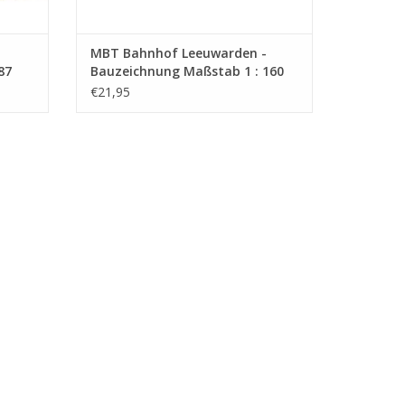
MBT Bahnhof Leeuwarden -
87
Bauzeichnung Maßstab 1 : 160
(30.00.008)
€21,95