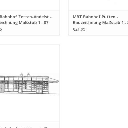
Bahnhof Zetten-Andelst -
MBT Bahnhof Putten -
eichnung Maßstab 1 : 87
Bauzeichnung Maßstab 1 : 
0.006)
(30.00.007)
5
€21,95
hnhof NZH Noordwijk aan Zee und
rse Unterstände - Bauzeichnung
Maßstab 1 : 64 (30.00.011)
UM WARENKORB HINZUFÜGEN