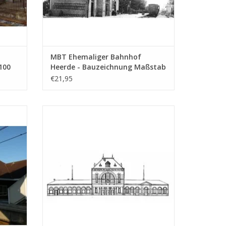
MBT Ehemaliger Bahnhof
100
Heerde - Bauzeichnung Maßstab
1 : 87 (30.00.004)
€21,95
nung
MBT Bahnhof Leeuwarden - Bauzeichnung
Maßstab 1 : 160 (30.00.008)
EN
ZUM WARENKORB HINZUFÜGEN