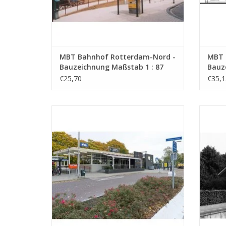
MBT Bahnhof Rotterdam-Nord -
MBT 
Bauzeichnung Maßstab 1 : 87
Bauz
(30.00.001)
(30.0
€25,70
€35,1
MBT Modernes Haltegebäude der NS; u.a.
M
Geleen, Wierden - Bauzeichnung Maßstab
Bauzei
1 : 87 (30.00.005)
Z
ZUM WARENKORB HINZUFÜGEN