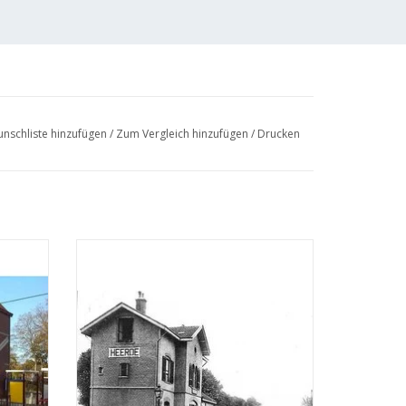
nschliste hinzufügen
/
Zum Vergleich hinzufügen
/
Drucken
hnung
MBT Ehemaliger Bahnhof Heerde -
Bauzeichnung Maßstab 1 : 87 (30.00.004)
EN
ZUM WARENKORB HINZUFÜGEN