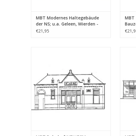
MBT Modernes Haltegebäude
MBT 
der NS; u.a. Geleen, Wierden -
Bauz
Bauzeichnung Maßstab 1 : 87
(30.0
€21,95
€21,9
(30.00.005)
MBT Bahnhof NZH/ESM Zandvoort -
MBT Ba
Bauzeichnung Maßstab 1 : 64 (30.00.010)
dive
ZUM WARENKORB HINZUFÜGEN
Z