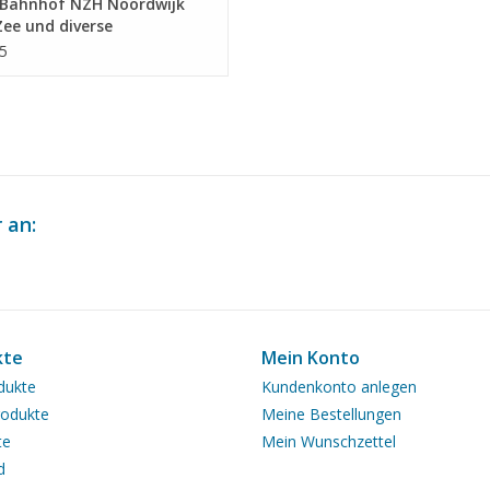
Bahnhof NZH Noordwijk
ee und diverse
rstände - Bauzeichnung
5
ab 1 : 64 (30.00.011)
 an:
kte
Mein Konto
dukte
Kundenkonto anlegen
odukte
Meine Bestellungen
te
Mein Wunschzettel
d