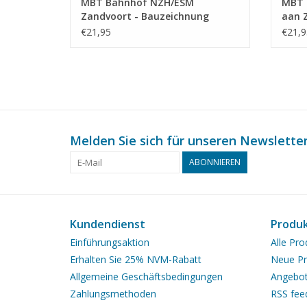
MBT Bahnhof NZH/ESM
MBT 
Zandvoort - Bauzeichnung
aan Z
Maßstab 1 : 64 (30.00.010)
Unte
€21,95
€21,9
Maßst
Melden Sie sich für unseren Newsletter
ABONNIEREN
Kundendienst
Produ
Einführungsaktion
Alle Pro
Erhalten Sie 25% NVM-Rabatt
Neue Pr
Allgemeine Geschäftsbedingungen
Angebo
Zahlungsmethoden
RSS fee