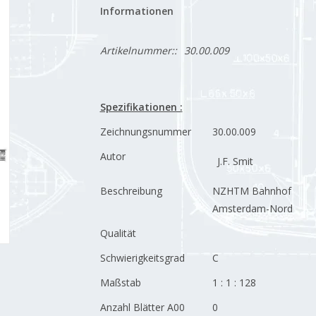
Informationen
Artikelnummer::
30.00.009
Spezifikationen :
Zeichnungsnummer
30.00.009
Autor
J.F. Smit
Beschreibung
NZHTM Bahnhof
Amsterdam-Nord
Qualität
Schwierigkeitsgrad
C
Maßstab
1 : 1 : 128
Anzahl Blätter A00
0