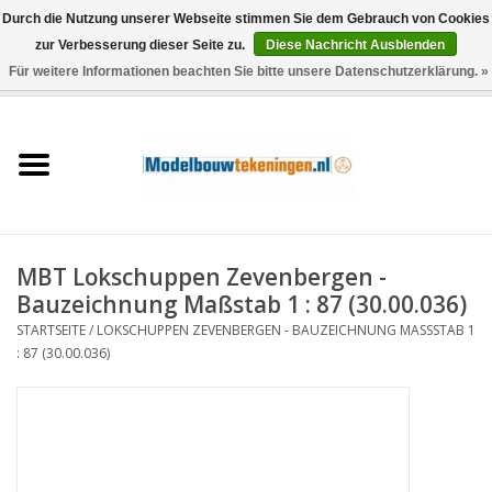
Durch die Nutzung unserer Webseite stimmen Sie dem Gebrauch von Cookies
zur Verbesserung dieser Seite zu.
Diese Nachricht Ausblenden
Für weitere Informationen beachten Sie bitte unsere Datenschutzerklärung. »
0 Artikel - €0,00
Startseite
Schiffe
Züge
MBT Lokschuppen Zevenbergen -
Holzbau
Bauzeichnung Maßstab 1 : 87 (30.00.036)
STARTSEITE
/
LOKSCHUPPEN ZEVENBERGEN - BAUZEICHNUNG MASSSTAB 1 :
Landschaft
87 (30.00.036)
Maschinen
Dokumentation