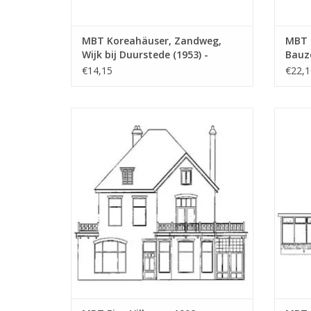
MBT Koreahäuser, Zandweg,
MBT 
Wijk bij Duurstede (1953) -
Bauz
Bauzeichnung Maßstab 1 : 87
(30.0
€14,15
€22,1
(30.03.004/A)
MBT Eine Villa von 1908 - Bauzeichnung
MBT
Maßstab 1 : 160 (30.03.007/A)
Bauzei
ZUM WARENKORB HINZUFÜGEN
Z