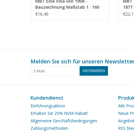
MBT Eine Villa von 1908 -
MBT 
Bauzeichnung Maßstab 1 : 160
1877
(30.03.007/A)
: 87 
€16,40
€22,1
Melden Sie sich für unseren Newsletter
ABONNIEREN
Kundendienst
Produ
Einführungsaktion
Alle Pro
Erhalten Sie 25% NVM-Rabatt
Neue Pr
Allgemeine Geschäftsbedingungen
Angebo
Zahlungsmethoden
RSS fee