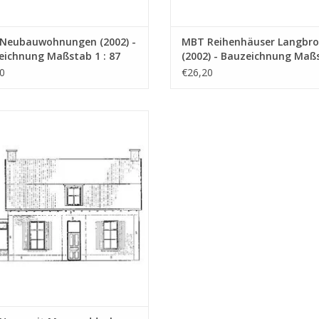
Neubauwohnungen (2002) -
MBT Reihenhäuser Langbro
eichnung Maßstab 1 : 87
(2002) - Bauzeichnung Maß
3.005)
1 : 87 (30.03.006)
0
€26,20
 Haus mit Mansarddach 1877 -
chnung Maßstab 1 : 87 (30.03.008)
UM WARENKORB HINZUFÜGEN