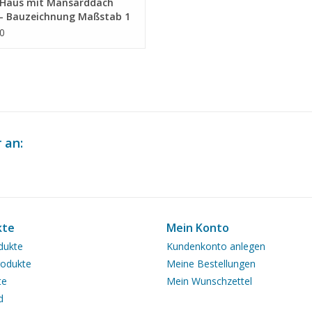
Haus mit Mansarddach
 - Bauzeichnung Maßstab 1
(30.03.008)
0
 an:
kte
Mein Konto
dukte
Kundenkonto anlegen
odukte
Meine Bestellungen
te
Mein Wunschzettel
d