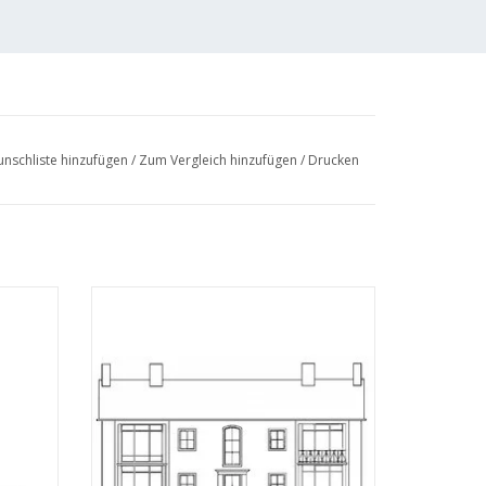
nschliste hinzufügen
/
Zum Vergleich hinzufügen
/
Drucken
 1994 -
MBT Koreahäuser Wijk bij Duurstede,
03.003)
Zandweg - Bauzeichnung Maßstab 1 : 87
(30.03.004)
EN
ZUM WARENKORB HINZUFÜGEN