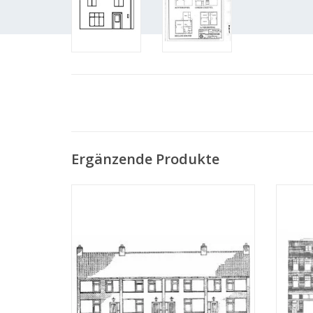
Ergänzende Produkte
MBT Neubauwohnungen - Bauzeichnung
MB
Maßstab 1 : 87 (30.03.001)
Rotter
ZUM WARENKORB HINZUFÜGEN
Z