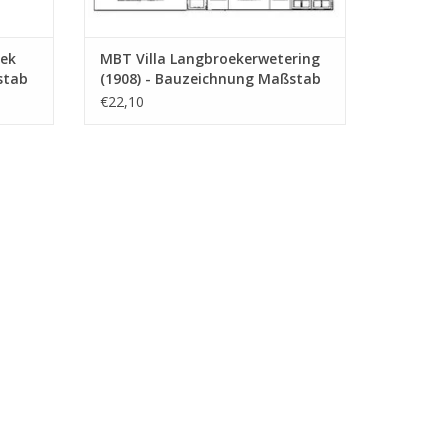
ek
MBT Villa Langbroekerwetering
stab
(1908) - Bauzeichnung Maßstab
1 : 87 (30.03.007)
€22,10