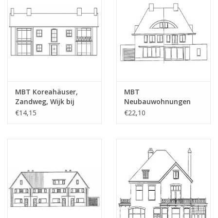
MBT Koreahäuser,
MBT
Zandweg, Wijk bij
Neubauwohnungen
Duurstede (1953) -
(2002) - Bauzeichnung
€14,15
€22,10
Bauzeichnung
Maßstab 1 : 87
Maßstab 1 : 87
(30.03.005)
(30.03.004/A)