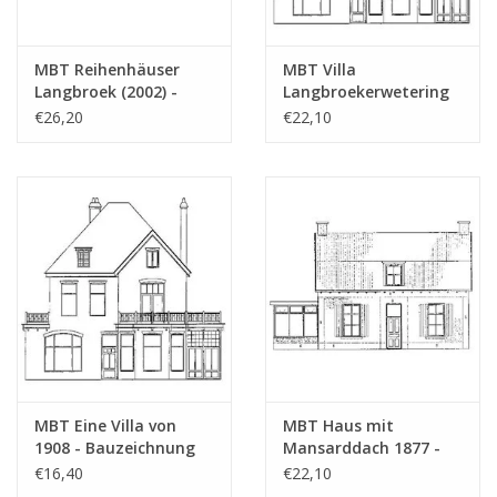
MBT Reihenhäuser
MBT Villa
Langbroek (2002) -
Langbroekerwetering
Bauzeichnung
(1908) - Bauzeichnung
€26,20
€22,10
Maßstab 1 : 87
Maßstab 1 : 87
(30.03.006)
(30.03.007)
MBT Eine Villa von
MBT Haus mit
1908 - Bauzeichnung
Mansarddach 1877 -
Maßstab 1 : 160
Bauzeichnung
€16,40
€22,10
(30.03.007/A)
Maßstab 1 : 87