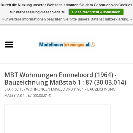
Durch die Nutzung unserer Webseite stimmen Sie dem Gebrauch von Cookies
zur Verbesserung dieser Seite zu.
Diese Nachricht Ausblenden
Für weitere Informationen beachten Sie bitte unsere Datenschutzerklärung. »
0 Artikel - €0,00
Startseite
Schiffe
Züge
MBT Wohnungen Emmeloord (1964) -
Holzbau
Bauzeichnung Maßstab 1 : 87 (30.03.014)
STARTSEITE
/
WOHNUNGEN EMMELOORD (1964) - BAUZEICHNUNG
Landschaft
MASSSTAB 1 : 87 (30.03.014)
Maschinen
Dokumentation