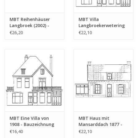
MBT Reihenhäuser
MBT Villa
Langbroek (2002) -
Langbroekerwetering
Bauzeichnung
(1908) - Bauzeichnung
€26,20
€22,10
Maßstab 1 : 87
Maßstab 1 : 87
(30.03.006)
(30.03.007)
MBT Eine Villa von
MBT Haus mit
1908 - Bauzeichnung
Mansarddach 1877 -
Maßstab 1 : 160
Bauzeichnung
€16,40
€22,10
(30.03.007/A)
Maßstab 1 : 87