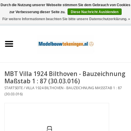
Durch die Nutzung unserer Webseite stimmen Sie dem Gebrauch von Cookies
zur Verbesserung dieser Seite zu.
Diese Nachricht Ausblenden
Für weitere Informationen beachten Sie bitte unsere Datenschutzerklärung. »
0 Artikel - €0,00
Startseite
Schiffe
Züge
MBT Villa 1924 Bilthoven - Bauzeichnung
Holzbau
Maßstab 1 : 87 (30.03.016)
STARTSEITE
/
VILLA 1924 BILTHOVEN - BAUZEICHNUNG MASSSTAB 1 : 87 (
Landschaft
30.03.016)
Maschinen
Dokumentation