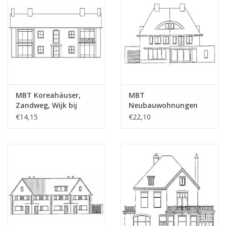
MBT Koreahäuser,
MBT
Zandweg, Wijk bij
Neubauwohnungen
Duurstede (1953) -
(2002) - Bauzeichnung
€14,15
€22,10
Bauzeichnung
Maßstab 1 : 87
Maßstab 1 : 87
(30.03.005)
(30.03.004/A)