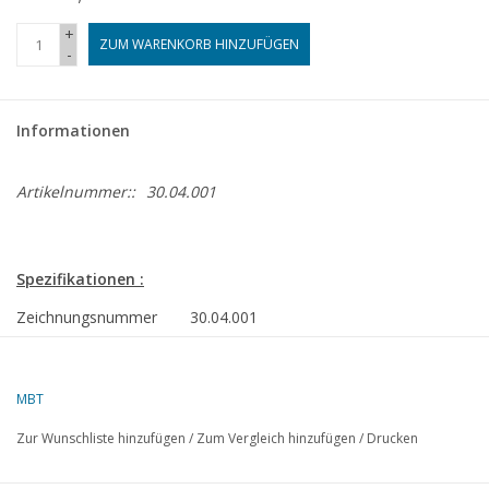
+
ZUM WARENKORB HINZUFÜGEN
-
Informationen
Artikelnummer::
30.04.001
Spezifikationen :
Zeichnungsnummer
30.04.001
Autor
H.P.A. Bruggemans
MBT
Beschreibung
Gaswerk Lage Weide bei
Utrecht
Zur Wunschliste hinzufügen
/
Zum Vergleich hinzufügen
/
Drucken
Qualität