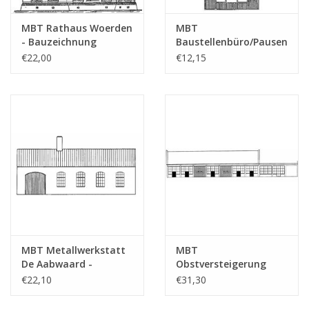
MBT Rathaus Woerden
MBT
- Bauzeichnung
Baustellenbüro/Pausenrau
Maßstab 1 : 100
- Bauzeichnung
€22,00
€12,15
(30.04.006)
Maßstab 1 : 87
(30.04.007)
MBT Metallwerkstatt
MBT
De Aabwaard -
Obstversteigerung
Bauzeichnung
Wijk bij Duurstede -
€22,10
€31,30
Maßstab 1 : 87
Bauzeichnung
(30.04.008)
Maßstab 1 : 87