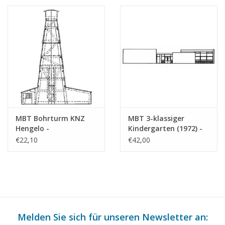
(30.04.009)
MBT Bohrturm KNZ
MBT 3-klassiger
Hengelo -
Kindergarten (1972) -
Bauzeichnung
Bauzeichnung
€22,10
€42,00
Maßstab 1 : 70
Maßstab 1 : 87
(30.04.010)
(30.04.011)
Melden Sie sich für unseren Newsletter an: