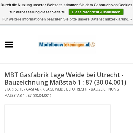
Durch die Nutzung unserer Webseite stimmen Sie dem Gebrauch von Cookies
zur Verbesserung dieser Seite zu.
Diese Nachricht Ausblenden
Für weitere Informationen beachten Sie bitte unsere Datenschutzerklärung. »
0 Artikel - €0,00
Startseite
Schiffe
Züge
MBT Gasfabrik Lage Weide bei Utrecht -
Holzbau
Bauzeichnung Maßstab 1 : 87 (30.04.001)
STARTSEITE
/
GASFABRIK LAGE WEIDE BEI UTRECHT - BAUZEICHNUNG
Landschaft
MASSSTAB 1 : 87 (30.04.001)
Maschinen
Dokumentation