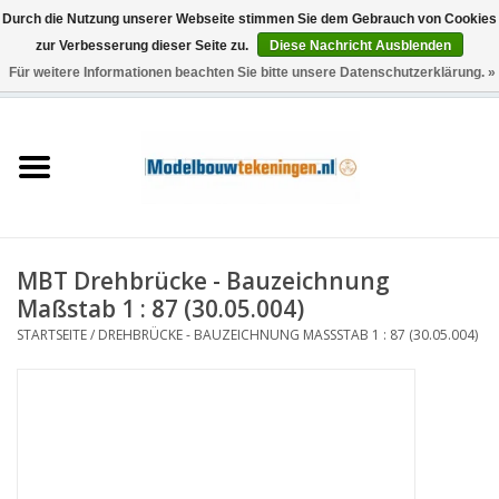
Durch die Nutzung unserer Webseite stimmen Sie dem Gebrauch von Cookies
zur Verbesserung dieser Seite zu.
Diese Nachricht Ausblenden
Für weitere Informationen beachten Sie bitte unsere Datenschutzerklärung. »
0 Artikel - €0,00
Startseite
Schiffe
Züge
MBT Drehbrücke - Bauzeichnung
Holzbau
Maßstab 1 : 87 (30.05.004)
STARTSEITE
/
DREHBRÜCKE - BAUZEICHNUNG MASSSTAB 1 : 87 (30.05.004)
Landschaft
Maschinen
Dokumentation