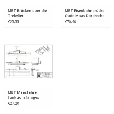
MBT Brücken über die
MBT Eisenbahnbrücke
Trekvliet
Oude Maas Dordrecht
Leidschendam -
(1994) - Bauzeichnung
€25,55
€70,40
Bauzeichnung
Maßstab 1 : N/A
Maßstab 1 : 87
(30.05.009)
(30.05.008)
MBT Maasfähre;
funktionsfähiges
Modell - Bauzeichnung
€27,20
Maßstab 1 : 87
(30.05.010)