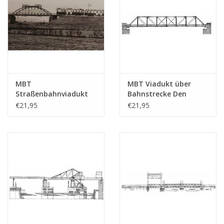
MBT
MBT Viadukt über
Straßenbahnviadukt
Bahnstrecke Den
Heemstede NZHVM -
Haag-Gouda -
€21,95
€21,95
Bauzeichnung
Bauzeichnung
Maßstab 1 : 32
Maßstab 1 : 87
(30.05.006)
(30.05.007)