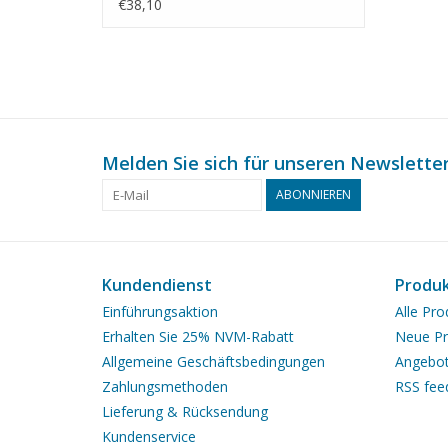
Maßstab 1 : 100 (30.08.005)
€38,10
Melden Sie sich für unseren Newsletter
ABONNIEREN
Kundendienst
Produ
Einführungsaktion
Alle Pro
Erhalten Sie 25% NVM-Rabatt
Neue Pr
Allgemeine Geschäftsbedingungen
Angebo
Zahlungsmethoden
RSS fee
Lieferung & Rücksendung
Kundenservice