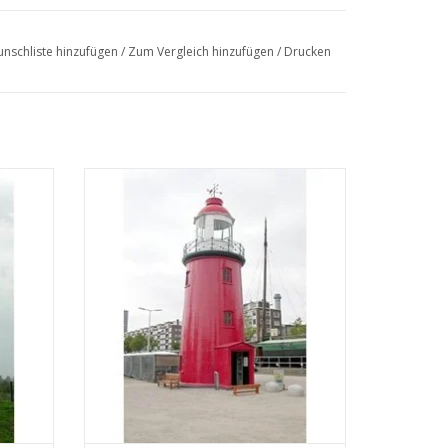
nschliste hinzufügen
/
Zum Vergleich hinzufügen
/
Drucken
-
MBT Unterfeuer von Hoek van Holland -
08.003)
Bauzeichnung Maßstab 1 : 50 (30.08.004)
EN
ZUM WARENKORB HINZUFÜGEN