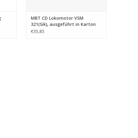
g
MBT CD Lokomotor VSM
321(Sik), ausgeführt in Karton
45
pf blij/mess - Bauzeichnung
€35,85
Maßstab 1 : 32 (30.02.015)