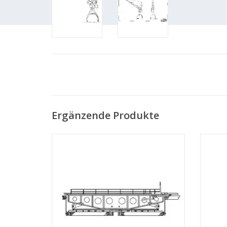
Ergänzende Produkte
MBT Drehscheibe - Bauzeichnung Maßstab
M
1 : 45 (30.02.001)
Bauzei
ZUM WARENKORB HINZUFÜGEN
Z