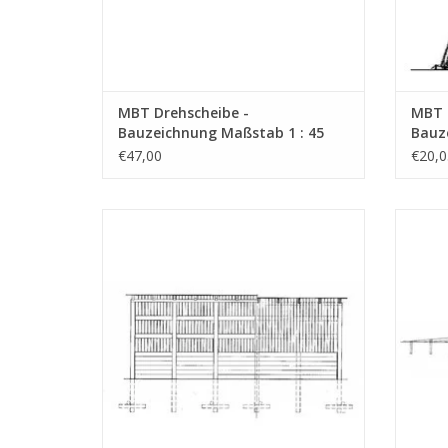
MBT Drehscheibe -
MBT 
Bauzeichnung Maßstab 1 : 45
Bauz
(30.02.001)
(30.0
€47,00
€20,0
MBT Reisigbündellagerhalle Elburg
M
Zuiderzeetramweg - Bauzeichnung
Zui
Maßstab 1 : 45 (30.02.009)
ZUM WARENKORB HINZUFÜGEN
Z