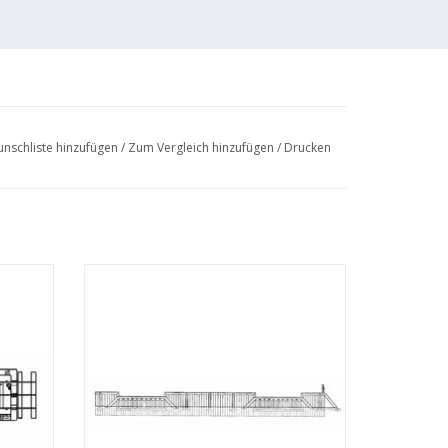
nschliste hinzufügen
/
Zum Vergleich hinzufügen
/
Drucken
nung
MBT Kohlenpark Elburg Zuiderseebahn -
Bauzeichnung Maßstab 1 : 45 (30.02.008)
EN
ZUM WARENKORB HINZUFÜGEN
9 (7