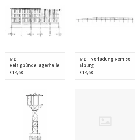
MBT
MBT Verladung Remise
Reisigbündellagerhalle
Elburg
Elburg
Zuiderseetrambahn -
€14,60
€14,60
Zuiderzeetramweg -
Bauzeichnung
Bauzeichnung
Maßstab 1 : 45
Maßstab 1 : 45
(30.02.010)
(30.02.009)