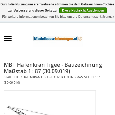
Durch die Nutzung unserer Webseite stimmen Sie dem Gebrauch von Cookies
zur Verbesserung dieser Seite zu.
Diese Nachricht Ausblenden
Für weitere Informationen beachten Sie bitte unsere Datenschutzerklärung. »
0 Artikel - €0,00
Startseite
Schiffe
Züge
MBT Hafenkran Figee - Bauzeichnung
Holzbau
Maßstab 1 : 87 (30.09.019)
STARTSEITE
/
HAFENKRAN FIGEE - BAUZEICHNUNG MASSSTAB 1 : 87 (
Landschaft
30.09.019)
Maschinen
Dokumentation