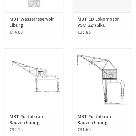
MBT Wasserreservoir
MBT CD Lokomotor
Elburg
VSM 321(Sik),
Zuiderzeetramweg -
ausgeführt in Karton
€14,60
€35,85
Bauzeichnung
pf blij/mess -
Maßstab 1 : 45
Bauzeichnung
(30.02.011)
Maßstab 1 : 32
(30.02.015)
MBT Portalkran -
MBT Portalkran -
Bauzeichnung
Bauzeichnung
Maßstab 1 : 45
Maßstab 1 : 45
€35,15
€31,60
(30.09.017)
(30.09.018)