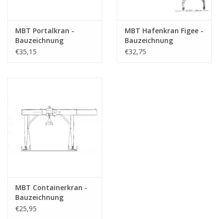
MBT Portalkran -
MBT Hafenkran Figee -
Bauzeichnung
Bauzeichnung
Maßstab 1 : 45
Maßstab 1 : 87
€35,15
€32,75
(30.09.017)
(30.09.019)
MBT Containerkran -
Bauzeichnung
Maßstab 1 : 200
€25,95
(30.09.020)