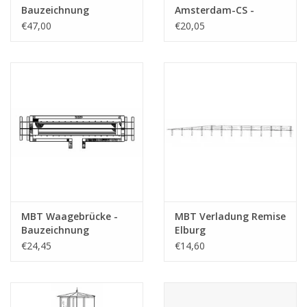
Gesamtzahl der
1
Bauzeichnung
Amsterdam-CS -
Zeichnungsblätter
Maßstab 1 : 45
Bauzeichnung
€47,00
€20,05
(30.02.001)
Maßstab 1 : 45
Anzahl A4-Textblätter
0
(30.02.002)
Gewicht in Gramm
45
Besonderheiten
Anmerkungen
MBT Waagebrücke -
MBT Verladung Remise
Bauzeichnung
Elburg
Maßstab 1 : 45
Zuiderseetrambahn -
€24,45
€14,60
(30.02.003)
Bauzeichnung
Maßstab 1 : 45
(30.02.010)