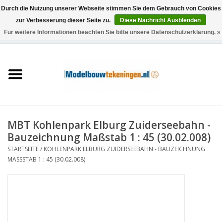
Durch die Nutzung unserer Webseite stimmen Sie dem Gebrauch von Cookies
zur Verbesserung dieser Seite zu.
Diese Nachricht Ausblenden
Für weitere Informationen beachten Sie bitte unsere Datenschutzerklärung. »
0 Artikel - €0,00
Startseite
Schiffe
Züge
MBT Kohlenpark Elburg Zuiderseebahn -
Holzbau
Bauzeichnung Maßstab 1 : 45 (30.02.008)
STARTSEITE
/
KOHLENPARK ELBURG ZUIDERSEEBAHN - BAUZEICHNUNG
Landschaft
MASSSTAB 1 : 45 (30.02.008)
Maschinen
Dokumentation