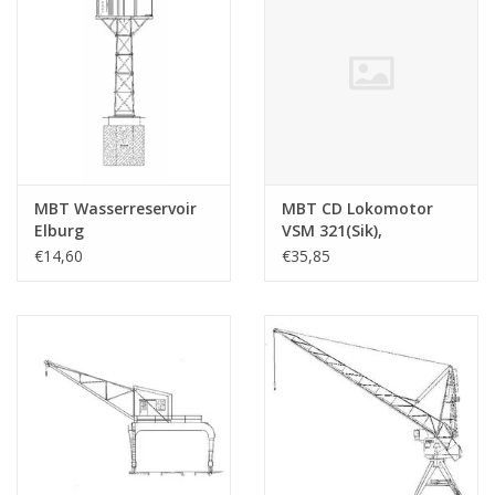
MBT Wasserreservoir
MBT CD Lokomotor
Elburg
VSM 321(Sik),
Zuiderzeetramweg -
ausgeführt in Karton
€14,60
€35,85
Bauzeichnung
pf blij/mess -
Maßstab 1 : 45
Bauzeichnung
(30.02.011)
Maßstab 1 : 32
(30.02.015)