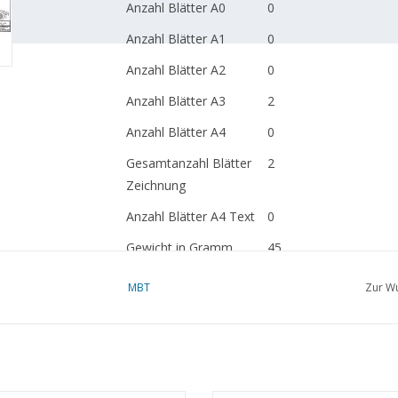
Anzahl Blätter A0
0
Anzahl Blätter A1
0
Anzahl Blätter A2
0
Anzahl Blätter A3
2
Anzahl Blätter A4
0
Gesamtanzahl Blätter
2
Zeichnung
Anzahl Blätter A4 Text
0
Gewicht in Gramm
45
Besonderheiten
dM 1979/3
MBT
Zur Wu
Ì´Ì_
Anmerkungen