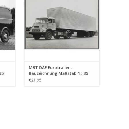
MBT DAF Eurotrailer -
35
Bauzeichnung Maßstab 1 : 35
(40.04.009)
€21,95