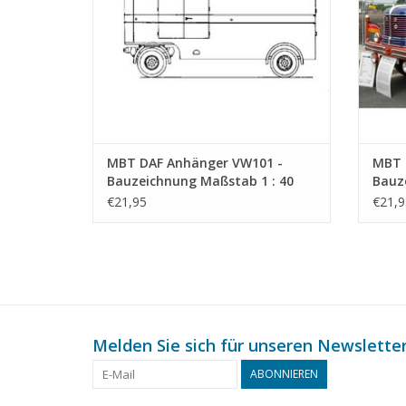
MBT DAF Anhänger VW101 -
MBT 
Bauzeichnung Maßstab 1 : 40
Bauz
(40.04.010)
(40.0
€21,95
€21,9
Melden Sie sich für unseren Newsletter
ABONNIEREN