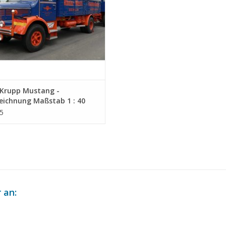
Krupp Mustang -
eichnung Maßstab 1 : 40
4.011)
5
 an: