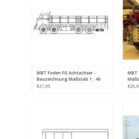
MBT Foden FG Achtachser -
MBT 
Bauzeichnung Maßstab 1 : 40
Maßst
(40.04.006)
€21,95
€25,9
MBT DAF Anhänger VW101 - Bauzeichnung
MBT
Maßstab 1 : 40 (40.04.010)
ZUM WARENKORB HINZUFÜGEN
Z