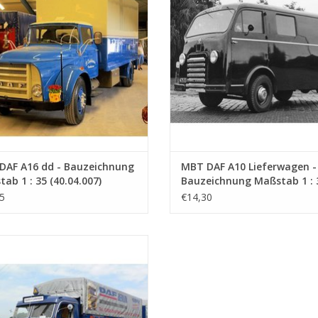
DAF A16 dd - Bauzeichnung
MBT DAF A10 Lieferwagen -
ab 1 : 35 (40.04.007)
Bauzeichnung Maßstab 1 : 
(40.04.008)
5
€14,30
 Krupp Mustang - Bauzeichnung
Maßstab 1 : 40 (40.04.011)
UM WARENKORB HINZUFÜGEN