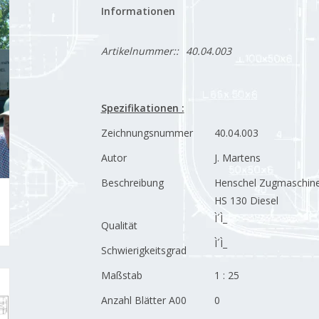
Informationen
Artikelnummer::
40.04.003
Spezifikationen :
Zeichnungsnummer
40.04.003
Autor
J. Martens
Beschreibung
Henschel Zugmaschin
HS 130 Diesel
Ì´Ì_
Qualität
Ì´Ì_
Schwierigkeitsgrad
Maßstab
1 : 25
Anzahl Blätter A00
0