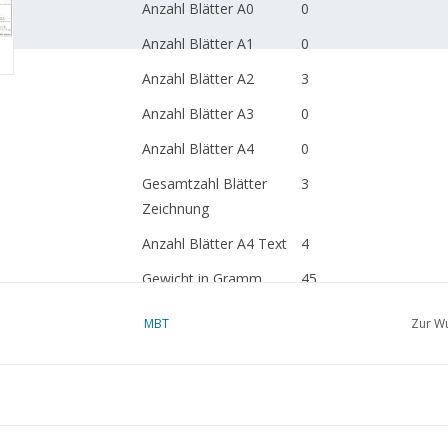
Anzahl Blätter A0
0
Anzahl Blätter A1
0
Anzahl Blätter A2
3
Anzahl Blätter A3
0
Anzahl Blätter A4
0
Gesamtzahl Blätter
3
Zeichnung
Anzahl Blätter A4 Text
4
Gewicht in Gramm
45
Besonderheiten
dM 2006/8
MBT
Zur Wu
Kopie Artikel: 42.30.01
S.)
Ì´Ì_
Anmerkungen