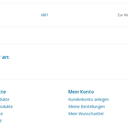
MBT
Zur Wu
 an:
kte
Mein Konto
dukte
Kundenkonto anlegen
odukte
Meine Bestellungen
te
Mein Wunschzettel
d