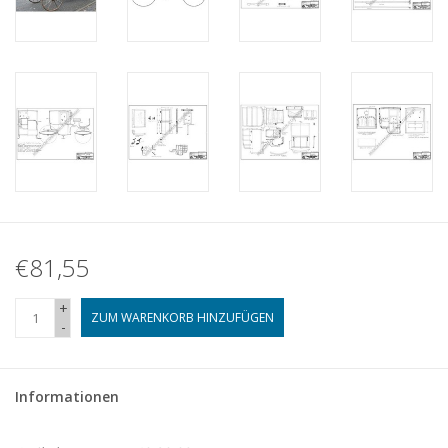
€81,55
+
ZUM WARENKORB HINZUFÜGEN
-
Informationen