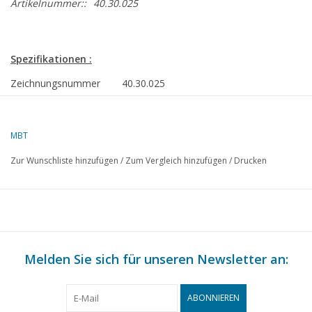
Artikelnummer::
40.30.025
Spezifikationen :
Zeichnungsnummer
40.30.025
Autor
F.P.J. Zwartjes
MBT
Beschreibung
Clarence
Zur Wunschliste hinzufügen
/
Zum Vergleich hinzufügen
/
Drucken
Qualität
E
Schwierigkeitsgrad
Maßstab
1 : 8
Anzahl Blätter A00
0
Melden Sie sich für unseren Newsletter an:
Anzahl Blätter A0
0
Anzahl Blätter A1
0
ABONNIEREN