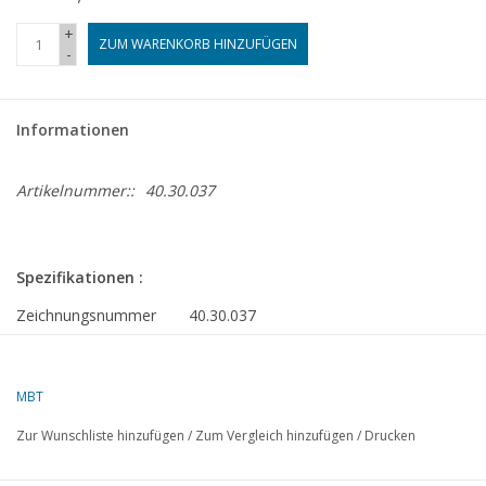
+
ZUM WARENKORB HINZUFÜGEN
-
Informationen
Artikelnummer::
40.30.037
Spezifikationen :
Zeichnungsnummer
40.30.037
Autor
J. Thompson
Beschreibung
brush wagon
MBT
Qualität
E
Zur Wunschliste hinzufügen
/
Zum Vergleich hinzufügen
/
Drucken
Ì´Ì_
Schwierigkeitsgrad