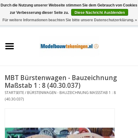
Durch die Nutzung unserer Webseite stimmen Sie dem Gebrauch von Cookies
zur Verbesserung dieser Seite zu.
Diese Nachricht Ausblenden
Für weitere Informationen beachten Sie bitte unsere Datenschutzerklärung. »
0 Artikel - €0,00
Startseite
Schiffe
Züge
MBT Bürstenwagen - Bauzeichnung
Holzbau
Maßstab 1 : 8 (40.30.037)
STARTSEITE
/
BÜRSTENWAGEN - BAUZEICHNUNG MASSSTAB 1 : 8 (
Landschaft
40.30.037)
Maschinen
Dokumentation