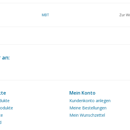
MBT
Zur Wu
 an:
kte
Mein Konto
dukte
Kundenkonto anlegen
odukte
Meine Bestellungen
te
Mein Wunschzettel
d