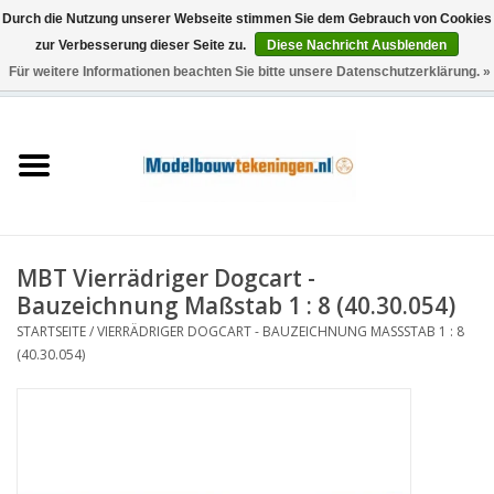
Durch die Nutzung unserer Webseite stimmen Sie dem Gebrauch von Cookies
zur Verbesserung dieser Seite zu.
Diese Nachricht Ausblenden
Für weitere Informationen beachten Sie bitte unsere Datenschutzerklärung. »
0 Artikel - €0,00
Startseite
Schiffe
Züge
MBT Vierrädriger Dogcart -
Holzbau
Bauzeichnung Maßstab 1 : 8 (40.30.054)
STARTSEITE
/
VIERRÄDRIGER DOGCART - BAUZEICHNUNG MASSSTAB 1 : 8 (
Landschaft
40.30.054)
Maschinen
Dokumentation