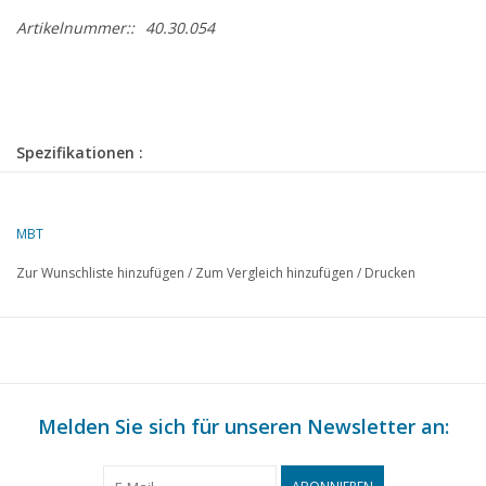
Artikelnummer::
40.30.054
Spezifikationen :
Zeichnungsnummer
40.30.054
Autor
MBT
F.P.J. Zwartjes
Zur Wunschliste hinzufügen
/
Zum Vergleich hinzufügen
/
Drucken
Beschreibung
vierrädriger
Dogcart
Qualität
C
Schwierigkeitsgrad
Maßstab
1 : 8
Melden Sie sich für unseren Newsletter an:
Anzahl Blätter A00
0