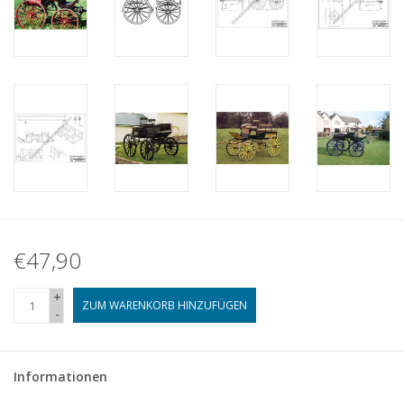
€47,90
+
ZUM WARENKORB HINZUFÜGEN
-
Informationen