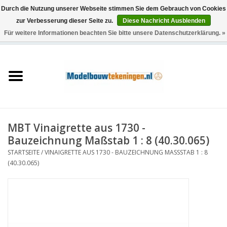
Durch die Nutzung unserer Webseite stimmen Sie dem Gebrauch von Cookies
zur Verbesserung dieser Seite zu.
Diese Nachricht Ausblenden
Für weitere Informationen beachten Sie bitte unsere Datenschutzerklärung. »
0 Artikel - €0,00
Startseite
Schiffe
Züge
MBT Vinaigrette aus 1730 -
Holzbau
Bauzeichnung Maßstab 1 : 8 (40.30.065)
STARTSEITE
/
VINAIGRETTE AUS 1730 - BAUZEICHNUNG MASSSTAB 1 : 8 (
Landschaft
40.30.065)
Maschinen
Dokumentation