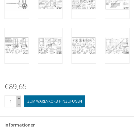
€89,65
+
ZUM WARENKORB HINZUFÜGEN
-
Informationen