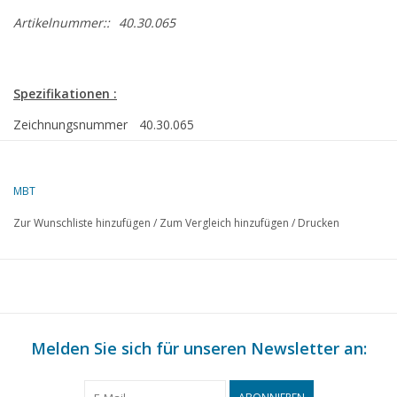
Artikelnummer::
40.30.065
Spezifikationen :
Zeichnungsnummer
40.30.065
Autor
L.H.M. Vrijhoeven
Beschreibung
Vinaigrette aus 1730
MBT
Qualität
D
Zur Wunschliste hinzufügen
/
Zum Vergleich hinzufügen
/
Drucken
Schwierigkeitsgrad
Maßstab
1 : 8
Anzahl Blätter A00
0
Anzahl Blätter A0
0
Melden Sie sich für unseren Newsletter an:
Anzahl Blätter A1
0