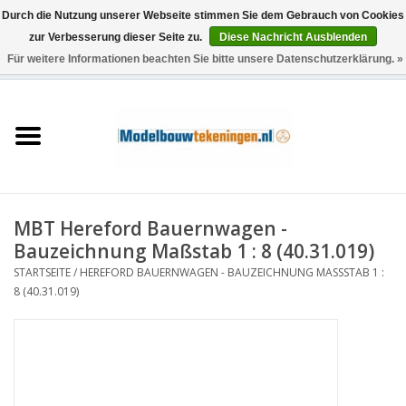
Durch die Nutzung unserer Webseite stimmen Sie dem Gebrauch von Cookies
zur Verbesserung dieser Seite zu.
Diese Nachricht Ausblenden
Für weitere Informationen beachten Sie bitte unsere Datenschutzerklärung. »
0 Artikel - €0,00
Startseite
Schiffe
Züge
MBT Hereford Bauernwagen -
Holzbau
Bauzeichnung Maßstab 1 : 8 (40.31.019)
STARTSEITE
/
HEREFORD BAUERNWAGEN - BAUZEICHNUNG MASSSTAB 1 : 8
Landschaft
(40.31.019)
Maschinen
Dokumentation