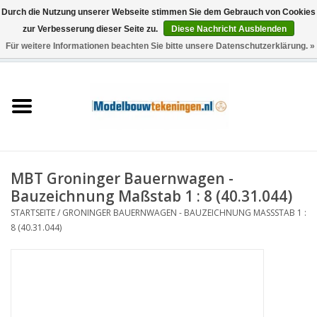
Durch die Nutzung unserer Webseite stimmen Sie dem Gebrauch von Cookies
zur Verbesserung dieser Seite zu.
Diese Nachricht Ausblenden
Für weitere Informationen beachten Sie bitte unsere Datenschutzerklärung. »
0 Artikel - €0,00
Startseite
Schiffe
Züge
MBT Groninger Bauernwagen -
Holzbau
Bauzeichnung Maßstab 1 : 8 (40.31.044)
STARTSEITE
/
GRONINGER BAUERNWAGEN - BAUZEICHNUNG MASSSTAB 1 : 8
Landschaft
(40.31.044)
Maschinen
Dokumentation