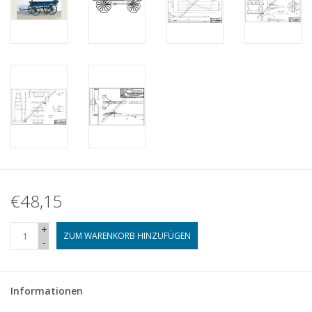
€48,15
+
ZUM WARENKORB HINZUFÜGEN
-
Informationen