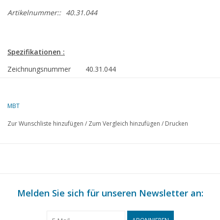
Artikelnummer::
40.31.044
Spezifikationen :
Zeichnungsnummer
40.31.044
Autor
J. van de Haar
MBT
Beschreibung
Groninger Bauernwagen
Zur Wunschliste hinzufügen
/
Zum Vergleich hinzufügen
/
Drucken
Qualität
C
Schwierigkeitsgrad
Maßstab
1 : 8
Anzahl Blätter A00
0
Melden Sie sich für unseren Newsletter an:
Anzahl Blätter A0
0
Anzahl Blätter A1
0