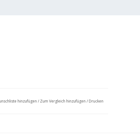
nschliste hinzufügen
/
Zum Vergleich hinzufügen
/
Drucken
5 (6