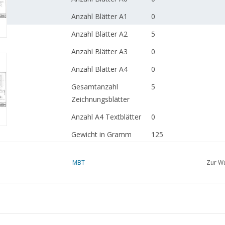
Anzahl Blätter A1
0
Anzahl Blätter A2
5
Anzahl Blätter A3
0
Anzahl Blätter A4
0
Gesamtanzahl
5
Zeichnungsblätter
Anzahl A4 Textblätter
0
Gewicht in Gramm
125
Besonderheiten
dM 1991/10,11
MBT
Zur Wu
Kopie Artikel: 42.31.05
S.)
Anmerkungen