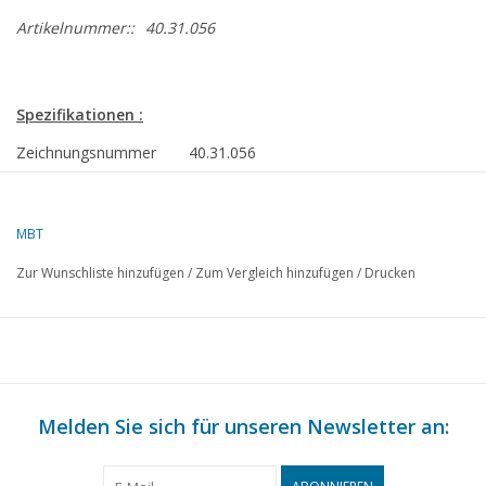
Artikelnummer::
40.31.056
Spezifikationen :
Zeichnungsnummer
40.31.056
Autor
C. Nierse
MBT
Beschreibung
Spanischer Hochkarren
Zur Wunschliste hinzufügen
/
Zum Vergleich hinzufügen
/
Drucken
Qualität
E
Schwierigkeitsgrad
Maßstab
1 : 8
Anzahl Blätter A00
0
Melden Sie sich für unseren Newsletter an:
Anzahl Blätter A0
0
Anzahl Blätter A1
0