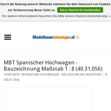
Durch die Nutzung unserer Webseite stimmen Sie dem Gebrauch von Cookies
zur Verbesserung dieser Seite zu.
Diese Nachricht Ausblenden
Für weitere Informationen beachten Sie bitte unsere Datenschutzerklärung. »
0 Artikel - €0,00
Startseite
Schiffe
Züge
MBT Spanischer Hochwagen -
Holzbau
Bauzeichnung Maßstab 1 : 8 (40.31.056)
STARTSEITE
/
SPANISCHER HOCHWAGEN - BAUZEICHNUNG MASSSTAB 1 : 8 (
Landschaft
40.31.056)
Maschinen
Dokumentation