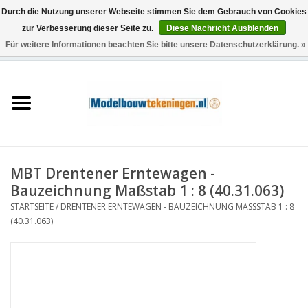
Durch die Nutzung unserer Webseite stimmen Sie dem Gebrauch von Cookies
zur Verbesserung dieser Seite zu.
Diese Nachricht Ausblenden
Für weitere Informationen beachten Sie bitte unsere Datenschutzerklärung. »
0 Artikel - €0,00
Startseite
Schiffe
Züge
MBT Drentener Erntewagen -
Holzbau
Bauzeichnung Maßstab 1 : 8 (40.31.063)
STARTSEITE
/
DRENTENER ERNTEWAGEN - BAUZEICHNUNG MASSSTAB 1 : 8 (
Landschaft
40.31.063)
Maschinen
Dokumentation