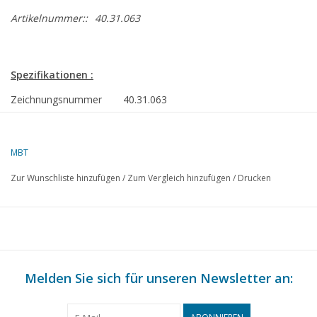
Artikelnummer::
40.31.063
Spezifikationen :
Zeichnungsnummer
40.31.063
Autor
H. Dekker
Beschreibung
Drentser
MBT
Erntewagen
Zur Wunschliste hinzufügen
/
Zum Vergleich hinzufügen
/
Drucken
Qualität
C
Schwierigkeitsgrad
Maßstab
1 : 8
Anzahl Blätter A00
0
Melden Sie sich für unseren Newsletter an:
Anzahl Blätter A0
0
Anzahl Blätter A1
0