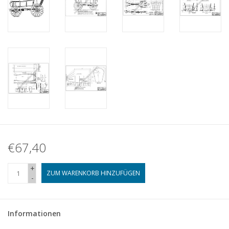
€67,40
+
ZUM WARENKORB HINZUFÜGEN
-
Informationen