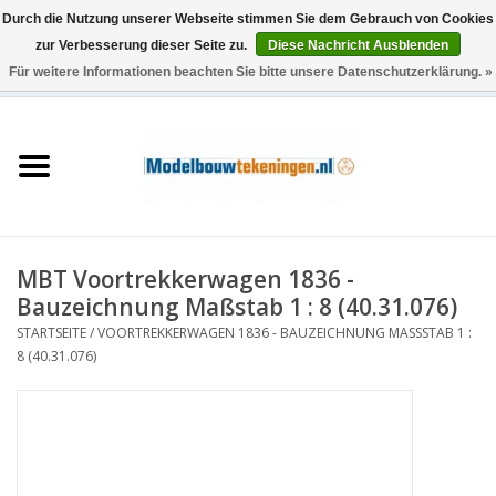
Durch die Nutzung unserer Webseite stimmen Sie dem Gebrauch von Cookies
zur Verbesserung dieser Seite zu.
Diese Nachricht Ausblenden
Für weitere Informationen beachten Sie bitte unsere Datenschutzerklärung. »
0 Artikel - €0,00
Startseite
Schiffe
Züge
MBT Voortrekkerwagen 1836 -
Holzbau
Bauzeichnung Maßstab 1 : 8 (40.31.076)
STARTSEITE
/
VOORTREKKERWAGEN 1836 - BAUZEICHNUNG MASSSTAB 1 : 8
Landschaft
(40.31.076)
Maschinen
Dokumentation