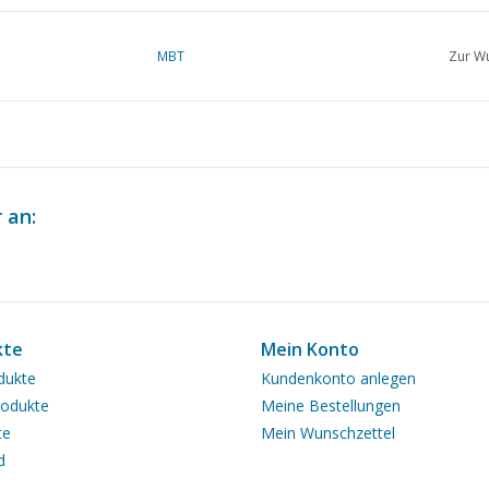
MBT
Zur Wu
 an:
kte
Mein Konto
dukte
Kundenkonto anlegen
odukte
Meine Bestellungen
te
Mein Wunschzettel
d