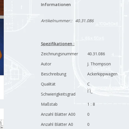
Informationen
Artikelnummer::
40.31.086
Spezifikationen :
Zeichnungsnummer
40.31.086
Autor
J. Thompson
Beschreibung
Ackerkippwagen
Qualität
C
Ì´Ì_
Schwierigkeitsgrad
Maßstab
1 : 8
Anzahl Blätter A00
0
Anzahl Blätter A0
0