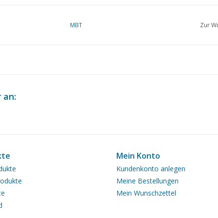
MBT
Zur Wu
 an:
kte
Mein Konto
dukte
Kundenkonto anlegen
odukte
Meine Bestellungen
te
Mein Wunschzettel
d