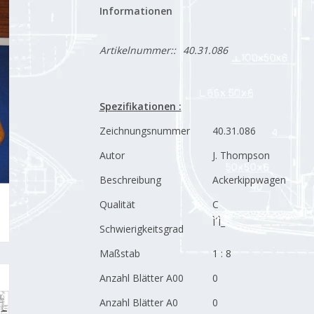
Informationen
Artikelnummer::
40.31.086
Spezifikationen :
Zeichnungsnummer
40.31.086
Autor
J. Thompson
Beschreibung
Ackerkippwagen
Qualität
C
Ì´Ì_
Schwierigkeitsgrad
Maßstab
1 : 8
Anzahl Blätter A00
0
Anzahl Blätter A0
0