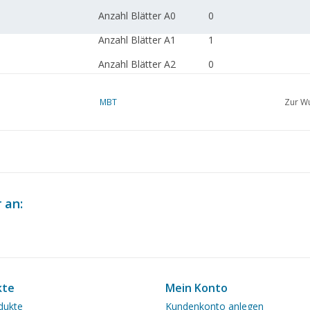
Anzahl Blätter A0
0
Anzahl Blätter A1
1
Anzahl Blätter A2
0
Anzahl Blätter A3
0
MBT
Zur Wu
Anzahl Blätter A4
0
Gesamtzahl der
1
Zeichnungsblätter
Anzahl A4 Textblätter
0
 an:
Gewicht in Gramm
65
Ì´Ì_
Besonderheiten
Ì´Ì_
Anmerkungen
kte
Mein Konto
dukte
Kundenkonto anlegen