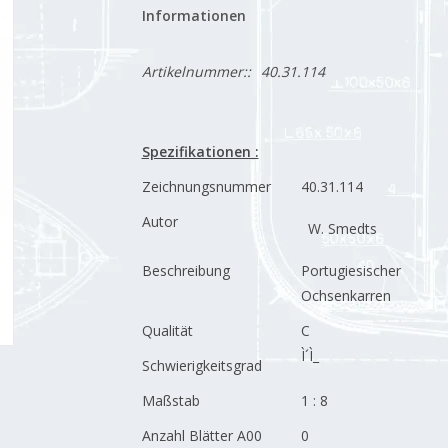
Informationen
Artikelnummer::
40.31.114
Spezifikationen :
Zeichnungsnummer
40.31.114
Autor
W. Smedts
Beschreibung
Portugiesischer
Ochsenkarren
Qualität
C
Ì´Ì_
Schwierigkeitsgrad
Maßstab
1 : 8
Anzahl Blätter A00
0