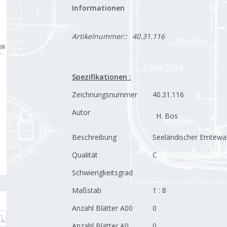
Informationen
Artikelnummer::
40.31.116
Spezifikationen :
Zeichnungsnummer
40.31.116
Autor
H. Bos
Beschreibung
Seeländischer Erntew
Qualität
C
Schwierigkeitsgrad
Maßstab
1 : 8
Anzahl Blätter A00
0
Anzahl Blätter A0
0