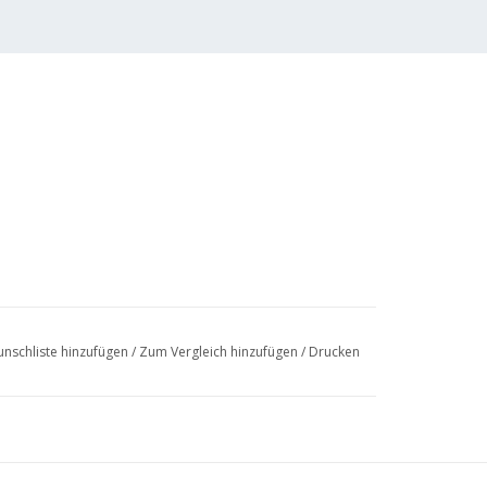
en von J.
nschliste hinzufügen
/
Zum Vergleich hinzufügen
/
Drucken