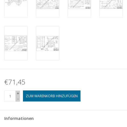
€71,45
+
ZUM WARENKORB HINZUFÜGEN
-
Informationen