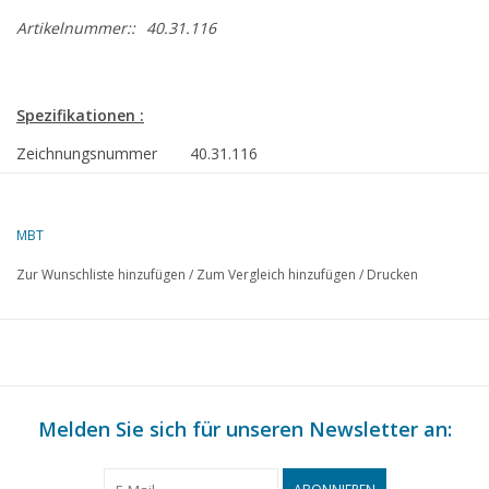
Artikelnummer::
40.31.116
Spezifikationen :
Zeichnungsnummer
40.31.116
Autor
H. Bos
MBT
Beschreibung
Seeländischer Erntewagen
Zur Wunschliste hinzufügen
/
Zum Vergleich hinzufügen
/
Drucken
Qualität
C
Schwierigkeitsgrad
Maßstab
1 : 8
Anzahl Blätter A00
0
Melden Sie sich für unseren Newsletter an:
Anzahl Blätter A0
0
Anzahl Blätter A1
1