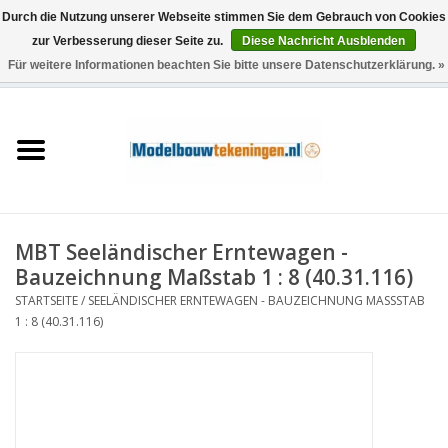
Durch die Nutzung unserer Webseite stimmen Sie dem Gebrauch von Cookies
zur Verbesserung dieser Seite zu.
Diese Nachricht Ausblenden
Für weitere Informationen beachten Sie bitte unsere Datenschutzerklärung. »
0 Artikel - €0,00
Startseite
Schiffe
Züge
MBT Seeländischer Erntewagen -
Holzbau
Bauzeichnung Maßstab 1 : 8 (40.31.116)
STARTSEITE
/
SEELÄNDISCHER ERNTEWAGEN - BAUZEICHNUNG MASSSTAB 1
Landschaft
: 8 (40.31.116)
Maschinen
Dokumentation