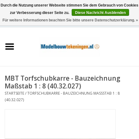
Durch die Nutzung unserer Webseite stimmen Sie dem Gebrauch von Cookies
zur Verbesserung dieser Seite zu.
Diese Nachricht Ausblenden
Für weitere Informationen beachten Sie bitte unsere Datenschutzerklärung. »
0 Artikel - €0,00
Startseite
Schiffe
Züge
MBT Torfschubkarre - Bauzeichnung
Holzbau
Maßstab 1 : 8 (40.32.027)
STARTSEITE
/
TORFSCHUBKARRE - BAUZEICHNUNG MASSSTAB 1 : 8 (
Landschaft
40.32.027)
Maschinen
Dokumentation